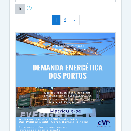
Ir
(atual)
Próximo
1
2
»