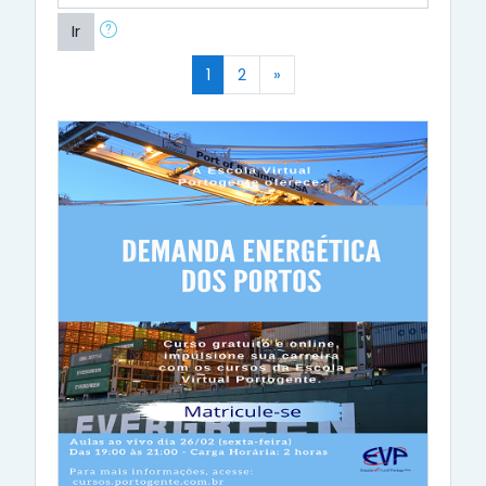
Ir
(atual)
Próximo
1
2
»