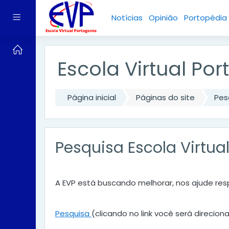
Ir para o conteúdo principal
Painel lateral
Notícias
Opinião
Portopédia
Escola Virtual Po
Página inicial
Páginas do site
Pes
Pesquisa Escola Virtua
A EVP está buscando melhorar, nos ajude re
Pesquisa
(clicando no link você será direcio