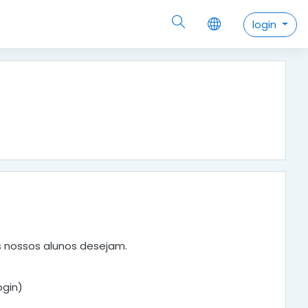
login
s nossos alunos desejam.
ogin)